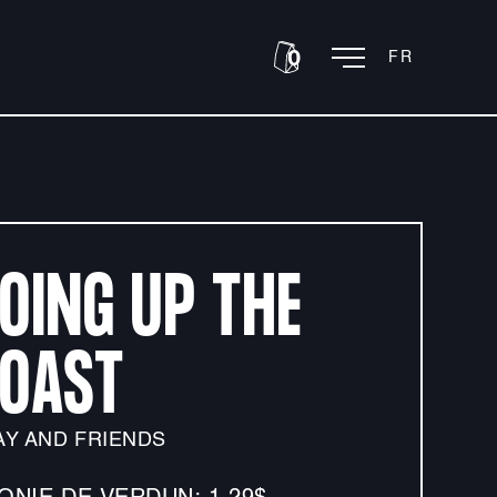
EN
0
FR
OING UP THE
OAST
AY AND FRIENDS