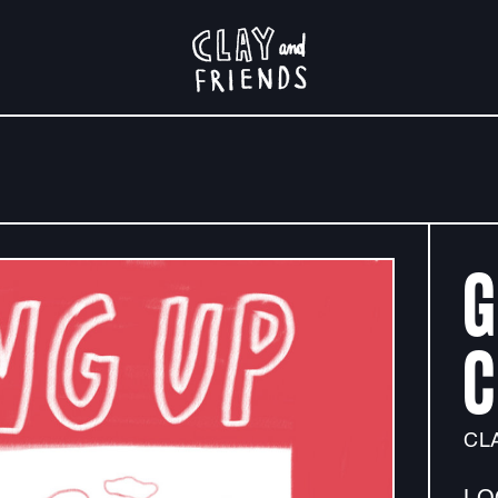
G
C
CL